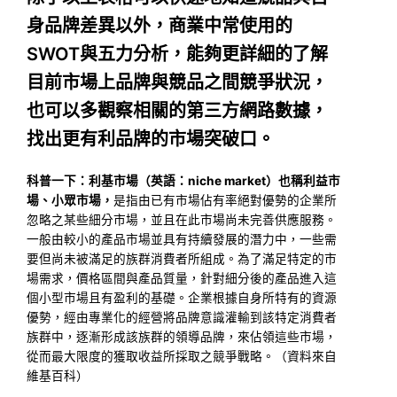
身品牌差異以外，商業中常使用的
SWOT與五力分析，能夠更詳細的了解
目前市場上品牌與競品之間競爭狀況，
也可以多觀察相關的第三方網路數據，
找出更有利品牌的市場突破口。
科普一下：利基市場（英語：niche market）也稱利益市
場、小眾市場，
是指由已有市場佔有率絕對優勢的企業所
忽略之某些細分市場，並且在此市場尚未完善供應服務。
一般由較小的產品市場並具有持續發展的潛力中，一些需
要但尚未被滿足的族群消費者所組成。為了滿足特定的市
場需求，價格區間與產品質量，針對細分後的產品進入這
個小型市場且有盈利的基礎。企業根據自身所特有的資源
優勢，經由專業化的經營將品牌意識灌輸到該特定消費者
族群中，逐漸形成該族群的領導品牌，來佔領這些市場，
從而最大限度的獲取收益所採取之競爭戰略。（資料來自
維基百科）