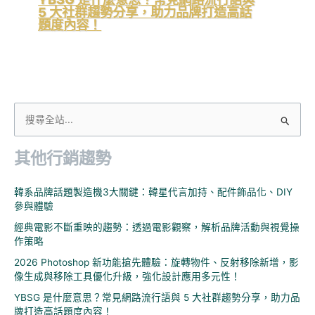
5 大社群趨勢分享，助力品牌打造高話
題度內容！
搜
尋
其他行銷趨勢
關
鍵
韓系品牌話題製造機3大關鍵：韓星代言加持、配件飾品化、DIY
字
參與體驗
:
經典電影不斷重映的趨勢：透過電影觀察，解析品牌活動與視覺操
作策略
2026 Photoshop 新功能搶先體驗：旋轉物件、反射移除新增，影
像生成與移除工具優化升級，強化設計應用多元性！
YBSG 是什麼意思？常見網路流行語與 5 大社群趨勢分享，助力品
牌打造高話題度內容！