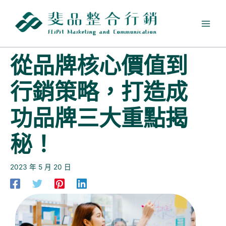
跳
至
主
要
內
從品牌核心價值到
容
行銷策略，打造成
功品牌三大重點揭
秘！
2023 年 5 月 20 日