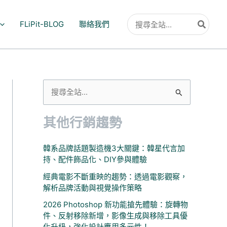
搜
FLiPit-BLOG
聯絡我們
尋：
搜
尋
其他行銷趨勢
關
鍵
韓系品牌話題製造機3大關鍵：韓星代言加
字
持、配件飾品化、DIY參與體驗
:
經典電影不斷重映的趨勢：透過電影觀察，
解析品牌活動與視覺操作策略
2026 Photoshop 新功能搶先體驗：旋轉物
件、反射移除新增，影像生成與移除工具優
化升級，強化設計應用多元性！