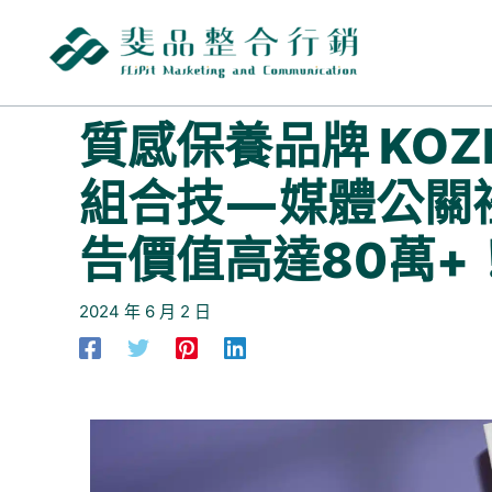
跳
至
主
要
內
質感保養品牌 KOZ
容
組合技 — 媒體公
告價值高達80萬+
2024 年 6 月 2 日