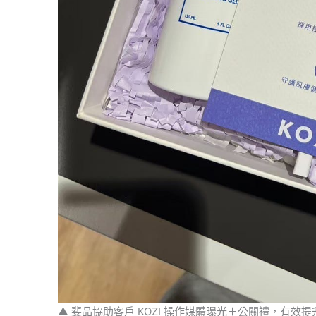
▲ 斐品協助客戶 KOZI 操作媒體曝光＋公關禮，有效提升露