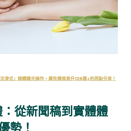
母親節「沈浸式」媒體曝光操作，廣告價值直升126萬+的亮點分享！
關禮：從新聞稿到實體體
優勢！