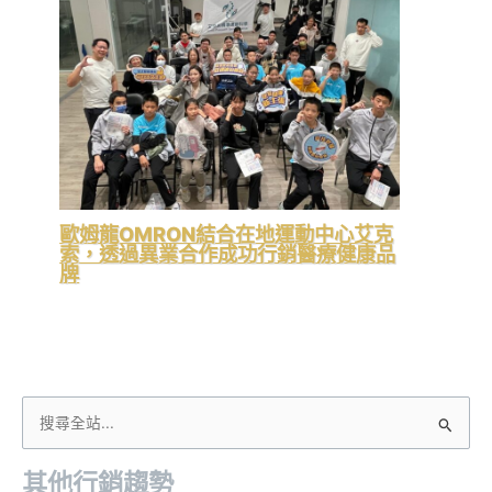
歐姆龍OMRON結合在地運動中心艾克
索，透過異業合作成功行銷醫療健康品
牌
搜
尋
其他行銷趨勢
關