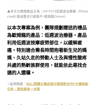
▲本次公關禮產品主角：HV-F013低週波治療器（Photo
credit:斐品整合行銷客戶-歐姆龍Omron）
以本次專案為例，團隊規劃贈送的禮品
為歐姆龍的產品：低週波治療器，產品
利用低週波按摩疲勞部位，以緩解痠
痛，特別適合需長時間抱著新生兒的媽
媽、久站久走的勞動人士及與慢性酸疼
共處的熟齡族群使用，就能依此尋找合
適的人選囉。
✧延伸閱讀：
KOL/媒體公關品與付費業配合作7大優缺點
分析，寄送眉角一次看