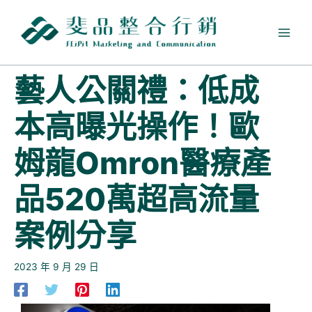
跳
至
主
要
內
藝人公關禮：低成
容
本高曝光操作！歐
姆龍Omron醫療產
品520萬超高流量
案例分享
2023 年 9 月 29 日