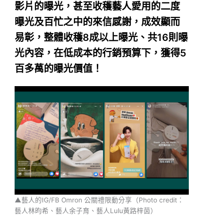
影片的曝光，甚至收穫藝人愛用的二度
曝光及百忙之中的來信感謝，成效顯而
易彰，整體收穫8成以上曝光、共16則曝
光內容，在低成本的行銷預算下，獲得5
百多萬的曝光價值！
▲藝人的IG/FB Omron 公關禮限動分享（Photo credit：
藝人林昀希、藝人余子育、藝人Lulu黃路梓茵）