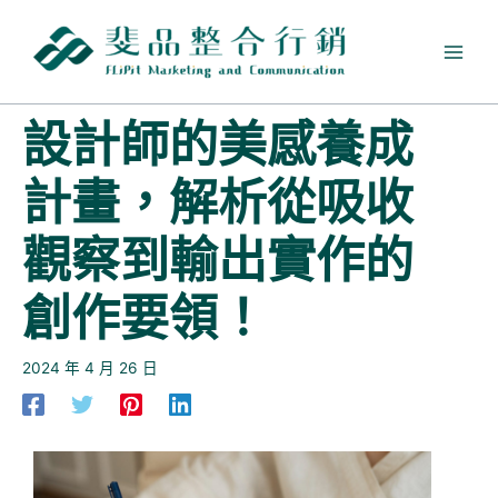
跳
至
主
要
內
設計師的美感養成
容
計畫，解析從吸收
觀察到輸出實作的
創作要領！
2024 年 4 月 26 日