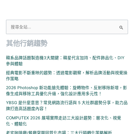
搜
尋
其他行銷趨勢
關
鍵
韓系品牌話題製造機3大關鍵：韓星代言加持、配件飾品化、DIY
字
參與體驗
:
經典電影不斷重映的趨勢：透過電影觀察，解析品牌活動與視覺操
作策略
2026 Photoshop 新功能搶先體驗：旋轉物件、反射移除新增，影
像生成與移除工具優化升級，強化設計應用多元性！
YBSG 是什麼意思？常見網路流行語與 5 大社群趨勢分享，助力品
牌打造高話題度內容！
COMPUTEX 2026 展場實際走訪三大設計趨勢：層次化、視覺
化、體驗化
老宅咖啡廳/餐廳突圍同質化市場：三大行銷轉化策略解析