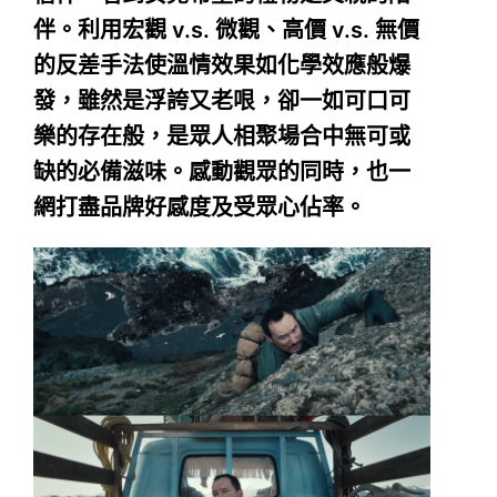
伴。利用宏觀 v.s. 微觀、高價 v.s. 無價
的反差手法使溫情效果如化學效應般爆
發，雖然是浮誇又老哏，卻一如可口可
樂的存在般，是眾人相聚場合中無可或
缺的必備滋味。感動觀眾的同時，也一
網打盡品牌好感度及受眾心佔率。