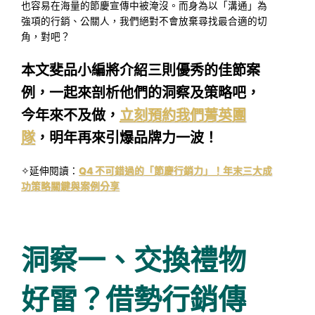
也容易在海量的節慶宣傳中被淹沒。而身為以「溝通」為
強項的行銷、公關人，我們絕對不會放棄尋找最合適的切
角，對吧？
本文斐品小編將介紹三則優秀的佳節案
例，一起來剖析他們的洞察及策略吧，
今年來不及做，
立刻預約我們菁英團
隊
，明年再來引爆品牌力一波！
✧延伸閱讀：
Q4 不可錯過的「節慶行銷力」！年末三大成
功策略關鍵與案例分享
洞察一、交換禮物
好雷？借勢行銷傳