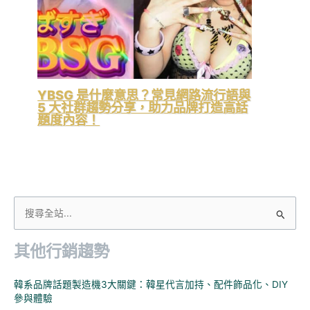
YBSG 是什麼意思？常見網路流行語與
5 大社群趨勢分享，助力品牌打造高話
題度內容！
搜
尋
其他行銷趨勢
關
鍵
韓系品牌話題製造機3大關鍵：韓星代言加持、配件飾品化、DIY
字
參與體驗
: