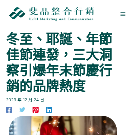
跳
至
主
要
內
冬至、耶誕、年節
容
佳節連發，三大洞
察引爆年末節慶行
銷的品牌熱度
2023 年 12 月 24 日