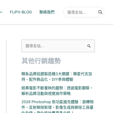
搜
FLiPit-BLOG
聯絡我們
尋：
搜
尋
其他行銷趨勢
關
鍵
韓系品牌話題製造機3大關鍵：韓星代言加
字
持、配件飾品化、DIY參與體驗
:
經典電影不斷重映的趨勢：透過電影觀察，
解析品牌活動與視覺操作策略
2026 Photoshop 新功能搶先體驗：旋轉物
件、反射移除新增，影像生成與移除工具優
化升級，強化設計應用多元性！