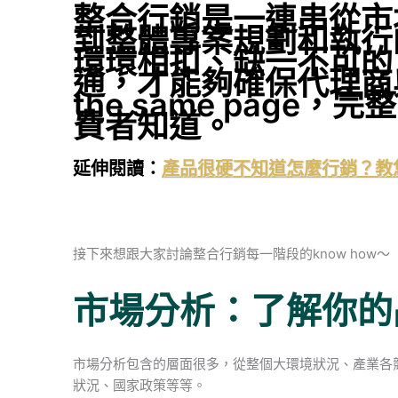
整合行銷是一連串
從市
到整體專案規劃和執行
環環相扣、缺一不可的
通，才能夠確保代理商
the same page
費者知道。
延伸閱讀：
產品很硬不知道怎麼行銷？教
接下來想跟大家討論整合行銷每一階段的know how～
市場分析：了解你的
市場分析包含的層面很多，從整個大環境狀況、產業各
狀況、國家政策等等。