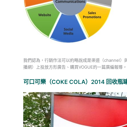
我們認為，行銷作法可以約略說成是渠道（channel）與內容（
播網）上投放方形廣告、購買VOGUE的一篇廣編報導
可口可樂（COKE COLA）2014 回收