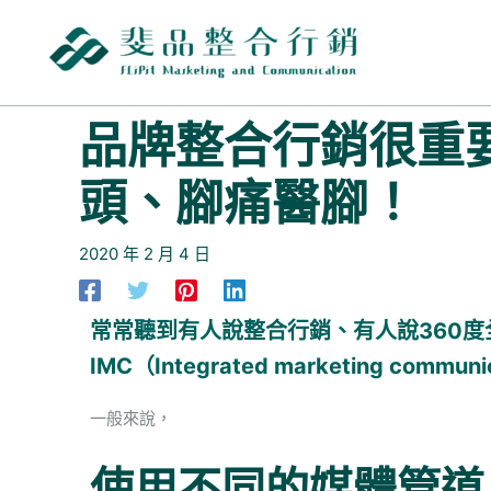
跳
至
主
要
內
品牌整合行銷很重
容
頭、腳痛醫腳！
2020 年 2 月 4 日
常常聽到有人說整合行銷、有人說360
IMC（Integrated marketing commun
一般來說，
使用不同的媒體管道