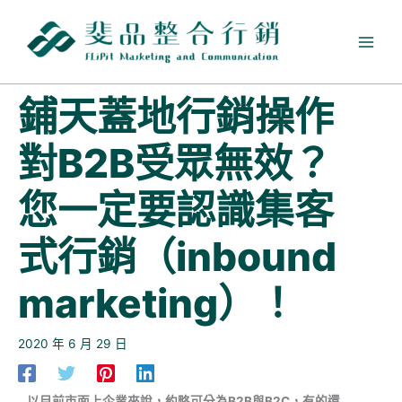
跳
至
主
要
內
鋪天蓋地行銷操作
容
對B2B受眾無效？
您一定要認識集客
式行銷（inbound
marketing）！
2020 年 6 月 29 日
以目前市面上企業來說，約略可分為B2B與B2C，有的還