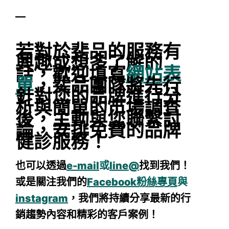
—
若對於斐品的服務有
興趣或想多了解的
話，歡迎填寫
網站表
單
，斐品團隊將先行
針對您的品牌進行分
析與簡單的市場調查
後，主動與您聯繫討
論，安排免費的品牌
健診服務！
也可以透過
e-mail
或
line@
找到我們！
或是關注我們的
Facebook粉絲專頁
與
instagram
，我們將持續分享最新的行
銷趨勢內容和精彩的客戶案例！