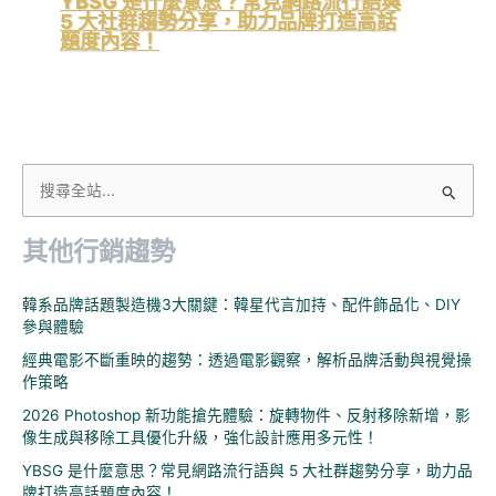
YBSG 是什麼意思？常見網路流行語與
5 大社群趨勢分享，助力品牌打造高話
題度內容！
搜
尋
其他行銷趨勢
關
鍵
韓系品牌話題製造機3大關鍵：韓星代言加持、配件飾品化、DIY
字
參與體驗
:
經典電影不斷重映的趨勢：透過電影觀察，解析品牌活動與視覺操
作策略
2026 Photoshop 新功能搶先體驗：旋轉物件、反射移除新增，影
像生成與移除工具優化升級，強化設計應用多元性！
YBSG 是什麼意思？常見網路流行語與 5 大社群趨勢分享，助力品
牌打造高話題度內容！