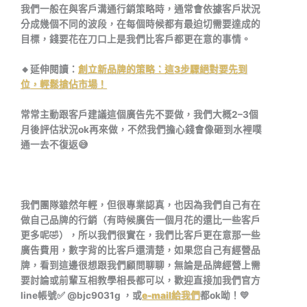
我們一般在與客戶溝通行銷策略時，通常會依據客戶狀況
分成幾個不同的波段，在每個時候都有最迫切需要達成的
目標，錢要花在刀口上是我們比客戶都更在意的事情。
🔸延伸閱讀：
創立新品牌的策略：這3步驟絕對要先到
位，輕鬆搶佔市場！
常常主動跟客戶建議這個廣告先不要做，我們大概2–3個
月後評估狀況ok再來做，不然我們擔心錢會像砸到水裡噗
通一去不復返😅
我們團隊雖然年輕，但很專業認真，也因為我們自己有在
做自己品牌的行銷（有時候廣告一個月花的還比一些客戶
更多呢🤣），所以我們很實在，我們比客戶更在意那一些
廣告費用，數字背的比客戶還清楚，如果您自己有經營品
牌，看到這邊很想跟我們顧問聊聊，無論是品牌經營上需
要討論或前輩互相教學相長都可以，歡迎直接加我們官方
line帳號✅ @bjc9031g ，或
e-mail給我們
都ok呦！💛