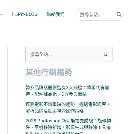
搜
FLiPit-BLOG
聯絡我們
尋：
搜
尋
其他行銷趨勢
關
鍵
韓系品牌話題製造機3大關鍵：韓星代言加
字
持、配件飾品化、DIY參與體驗
:
經典電影不斷重映的趨勢：透過電影觀察，
解析品牌活動與視覺操作策略
2026 Photoshop 新功能搶先體驗：旋轉物
件、反射移除新增，影像生成與移除工具優
化升級，強化設計應用多元性！