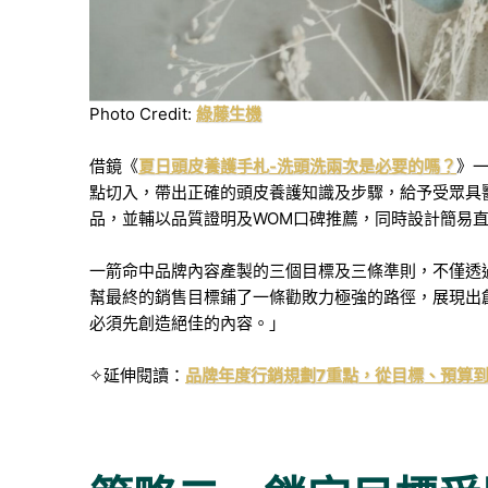
Photo Credit:
綠藤生機
借鏡《
夏日頭皮養護手札-洗頭洗兩次是必要的嗎？
》
點切入，帶出正確的頭皮養護知識及步驟，給予受眾具
品，並輔以品質證明及WOM口碑推薦，同時設計簡易直覺的下單
一箭命中品牌內容產製的三個目標及三條準則，不僅透
幫最終的銷售目標鋪了一條勸敗力極強的路徑，展現出
必須先創造絕佳的內容。」
✧延伸閱讀：
品牌年度行銷規劃7重點，從目標、預算