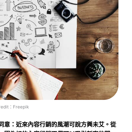
redit：Freepik
同意：近來內容行銷的風潮可說方興未艾。從