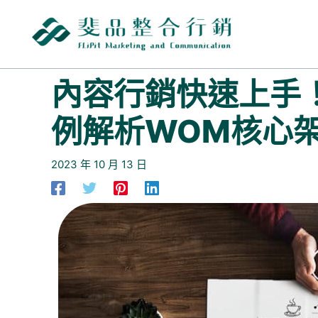
跳
至
主
要
內
內容行銷快速上手
容
例解析WOM核心
2023 年 10 月 13 日