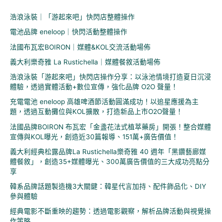
鍵
浩浪泳裝｜「游起來吧」快閃店整體操作
字
電池品牌 eneloop｜快閃活動整體操作
:
法國布瓦宏BOIRON｜媒體&KOL交流活動場佈
義大利樂奇雅 La Rustichella｜媒體餐敘活動場佈
浩浪泳裝「游起來吧」快閃店操作分享：以泳池情境打造夏日沉浸
體驗，透過實體活動+數位宣傳，強化品牌 O2O 聲量！
充電電池 eneloop 高雄啤酒節活動圓滿成功！以追星應援為主
題，透過互動攤位與KOL擴散，打造新品上市O2O聲量！
法國品牌BOIRON 布瓦宏「金盞花法式植萃藥房」開張！整合媒體
宣傳與KOL曝光，創造近30篇報導、151萬+廣告價值！
義大利經典松露品牌La Rustichella樂奇雅 40 週年「黑鑽藝廊媒
體餐敘」，創造35+媒體曝光、300萬廣告價值的三大成功亮點分
享
韓系品牌話題製造機3大關鍵：韓星代言加持、配件飾品化、DIY
參與體驗
經典電影不斷重映的趨勢：透過電影觀察，解析品牌活動與視覺操
作策略