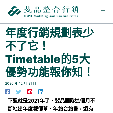
跳
至
主
要
內
年度行銷規劃表少
容
不了它！
Timetable的5大
優勢功能報你知！
2020 年 12 月 21 日
下週就是2021年了，斐品團隊這個月不
斷地出年度報價單、年約合約書，還有