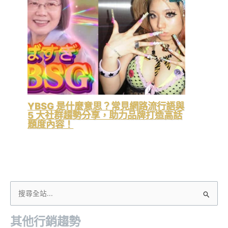
YBSG 是什麼意思？常見網路流行語與
5 大社群趨勢分享，助力品牌打造高話
題度內容！
搜
尋
其他行銷趨勢
關