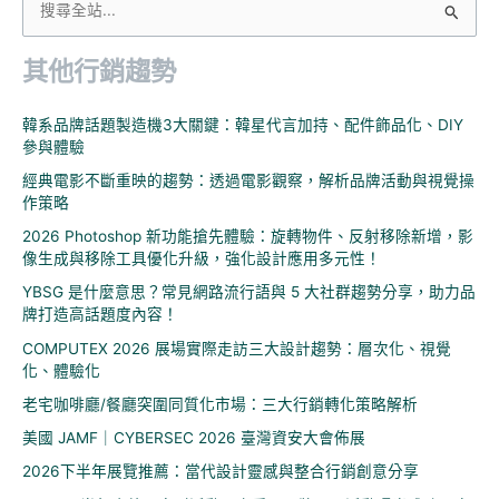
搜
尋
其他行銷趨勢
關
鍵
韓系品牌話題製造機3大關鍵：韓星代言加持、配件飾品化、DIY
字
參與體驗
:
經典電影不斷重映的趨勢：透過電影觀察，解析品牌活動與視覺操
作策略
2026 Photoshop 新功能搶先體驗：旋轉物件、反射移除新增，影
像生成與移除工具優化升級，強化設計應用多元性！
YBSG 是什麼意思？常見網路流行語與 5 大社群趨勢分享，助力品
牌打造高話題度內容！
COMPUTEX 2026 展場實際走訪三大設計趨勢：層次化、視覺
化、體驗化
老宅咖啡廳/餐廳突圍同質化市場：三大行銷轉化策略解析
美國 JAMF｜CYBERSEC 2026 臺灣資安大會佈展
2026下半年展覽推薦：當代設計靈感與整合行銷創意分享