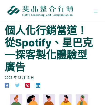
跳
至
主
要
內
個人化行銷當道！
容
從Spotify、星巴克
一探客製化體驗型
廣告
2023 年 12 月 13 日