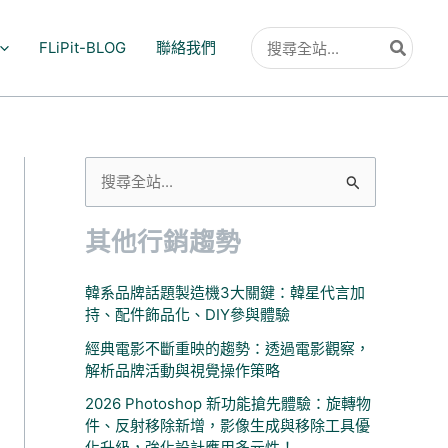
搜
FLiPit-BLOG
聯絡我們
尋：
搜
尋
其他行銷趨勢
關
鍵
韓系品牌話題製造機3大關鍵：韓星代言加
字
持、配件飾品化、DIY參與體驗
:
經典電影不斷重映的趨勢：透過電影觀察，
解析品牌活動與視覺操作策略
2026 Photoshop 新功能搶先體驗：旋轉物
件、反射移除新增，影像生成與移除工具優
化升級，強化設計應用多元性！