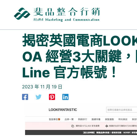
跳
至
主
要
內
揭密英國電商LOOKFA
容
OA 經營3大關鍵
Line 官方帳號！
2023 年 11 月 19 日