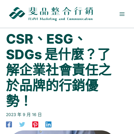
跳
至
主
要
內
CSR、ESG、
容
SDGs 是什麼？了
解企業社會責任之
於品牌的行銷優
勢！
2023 年 9 月 16 日