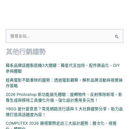
搜
尋
其他行銷趨勢
關
鍵
韓系品牌話題製造機3大關鍵：韓星代言加持、配件飾品化、DIY
字
參與體驗
:
經典電影不斷重映的趨勢：透過電影觀察，解析品牌活動與視覺操
作策略
2026 Photoshop 新功能搶先體驗：旋轉物件、反射移除新增，影
像生成與移除工具優化升級，強化設計應用多元性！
YBSG 是什麼意思？常見網路流行語與 5 大社群趨勢分享，助力品
牌打造高話題度內容！
COMPUTEX 2026 展場實際走訪三大設計趨勢：層次化、視覺