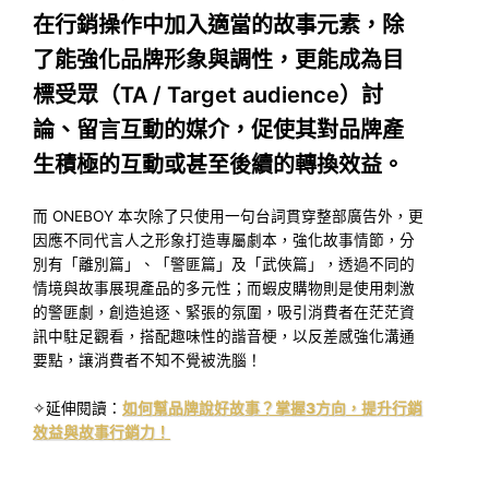
在行銷操作中加入適當的故事元素，除
了能強化品牌形象與調性，更能成為目
標受眾（TA / Target audience）討
論、留言互動的媒介，促使其對品牌產
生積極的互動或甚至後續的轉換效益。
而 ONEBOY 本次除了只使用一句台詞貫穿整部廣告外，更
因應不同代言人之形象打造專屬劇本，強化故事情節，分
別有「離別篇」、「警匪篇」及「武俠篇」，透過不同的
情境與故事展現產品的多元性；而蝦皮購物則是使用刺激
的警匪劇，創造追逐、緊張的氛圍，吸引消費者在茫茫資
訊中駐足觀看，搭配趣味性的諧音梗，以反差感強化溝通
要點，讓消費者不知不覺被洗腦！
✧延伸閱讀：
如何幫品牌說好故事？掌握3方向，提升行銷
效益與故事行銷力！