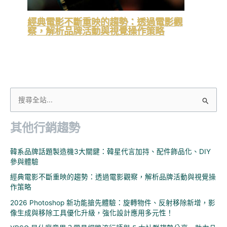
經典電影不斷重映的趨勢：透過電影觀
察，解析品牌活動與視覺操作策略
搜
尋
其他行銷趨勢
關
鍵
韓系品牌話題製造機3大關鍵：韓星代言加持、配件飾品化、DIY
字
參與體驗
:
經典電影不斷重映的趨勢：透過電影觀察，解析品牌活動與視覺操
作策略
2026 Photoshop 新功能搶先體驗：旋轉物件、反射移除新增，影
像生成與移除工具優化升級，強化設計應用多元性！