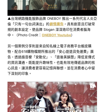
▲台灣網路機能服飾品牌 ONEBOY 推出一系列代言人炎亞
倫「只有一句台詞演出」的
劇情廣告
，具有創意且打破常
規的劇本設定，使品牌 Slogan 深深烙印在消費者腦海
中。（Photo Credit：
ONEBOY Youtube
）
另一個案例分享則是來自知名線上電子商務平台蝦皮購
物，配合618購物檔期所推出的「安心退退貨免運費」廣
告，透過諧音梗「安勳兌」、「退後美韻慧」降低宣傳式
的資訊溝通，既能提升趣味性，也能有效地傳遞品牌的核
心訊息，讓消費者更容易記憶與聯想，並在消費者心中留
下深刻的印象。