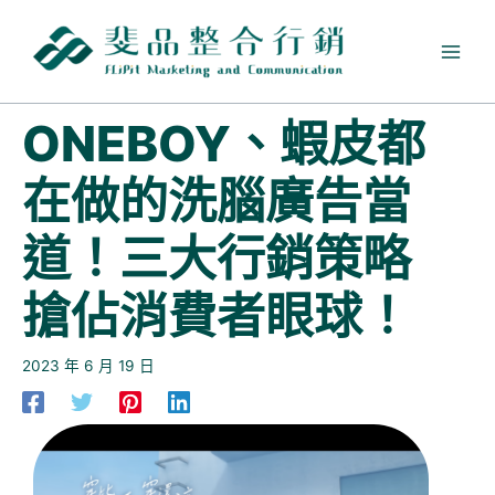
跳
至
主
要
內
ONEBOY、蝦皮都
容
在做的洗腦廣告當
道！三大行銷策略
搶佔消費者眼球！
2023 年 6 月 19 日