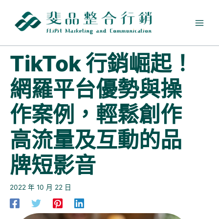
跳
至
主
要
內
TikTok 行銷崛起！
容
網羅平台優勢與操
作案例，輕鬆創作
高流量及互動的品
牌短影音
2022 年 10 月 22 日