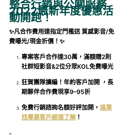
整合行銷與公關服務
2022最新年度優惠活
動開跑！
✨凡合作費用達指定門檻送 質感影音/免
費曝光/現金折價！✨
專案客戶合作達30萬，滿額贈2則
社群短影音&2位分眾KOL免費曝光
狂賀團隊擴編！年約客戶加開 ，長
期夥伴合作費現享9–95折
免費行銷諮詢名額好評加開，
填單
找專業客戶經理了解
！
–