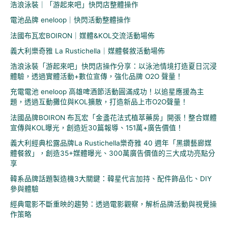
浩浪泳裝｜「游起來吧」快閃店整體操作
字
電池品牌 eneloop｜快閃活動整體操作
:
法國布瓦宏BOIRON｜媒體&KOL交流活動場佈
義大利樂奇雅 La Rustichella｜媒體餐敘活動場佈
浩浪泳裝「游起來吧」快閃店操作分享：以泳池情境打造夏日沉浸
體驗，透過實體活動+數位宣傳，強化品牌 O2O 聲量！
充電電池 eneloop 高雄啤酒節活動圓滿成功！以追星應援為主
題，透過互動攤位與KOL擴散，打造新品上市O2O聲量！
法國品牌BOIRON 布瓦宏「金盞花法式植萃藥房」開張！整合媒體
宣傳與KOL曝光，創造近30篇報導、151萬+廣告價值！
義大利經典松露品牌La Rustichella樂奇雅 40 週年「黑鑽藝廊媒
體餐敘」，創造35+媒體曝光、300萬廣告價值的三大成功亮點分
享
韓系品牌話題製造機3大關鍵：韓星代言加持、配件飾品化、DIY
參與體驗
經典電影不斷重映的趨勢：透過電影觀察，解析品牌活動與視覺操
作策略