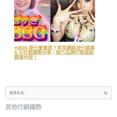
YBSG 是什麼意思？常見網路流行語與
5 大社群趨勢分享，助力品牌打造高話
題度內容！
搜
尋
其他行銷趨勢
關
鍵