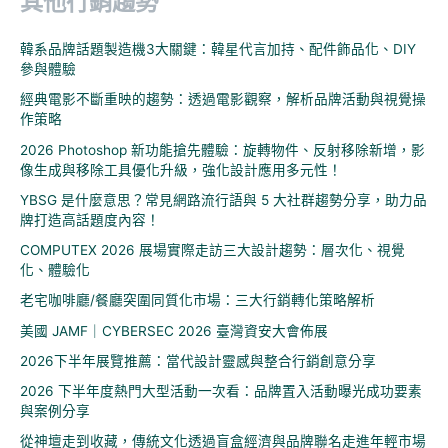
其他行銷趨勢
關
鍵
韓系品牌話題製造機3大關鍵：韓星代言加持、配件飾品化、DIY
字
參與體驗
:
經典電影不斷重映的趨勢：透過電影觀察，解析品牌活動與視覺操
作策略
2026 Photoshop 新功能搶先體驗：旋轉物件、反射移除新增，影
像生成與移除工具優化升級，強化設計應用多元性！
YBSG 是什麼意思？常見網路流行語與 5 大社群趨勢分享，助力品
牌打造高話題度內容！
COMPUTEX 2026 展場實際走訪三大設計趨勢：層次化、視覺
化、體驗化
老宅咖啡廳/餐廳突圍同質化市場：三大行銷轉化策略解析
美國 JAMF｜CYBERSEC 2026 臺灣資安大會佈展
2026下半年展覽推薦：當代設計靈感與整合行銷創意分享
2026 下半年度熱門大型活動一次看：品牌置入活動曝光成功要素
與案例分享
從神壇走到收藏，傳統文化透過盲盒經濟與品牌聯名走進年輕市場