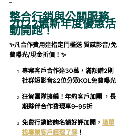
–
整合行銷與公關服務
2022最新年度優惠活
動開跑！
✨凡合作費用達指定門檻送 質感影音/免
費曝光/現金折價！✨
專案客戶合作達30萬，滿額贈2則
社群短影音&2位分眾KOL免費曝光
狂賀團隊擴編！年約客戶加開 ，長
期夥伴合作費現享9–95折
免費行銷諮詢名額好評加開，
填單
找專業客戶經理了解
！