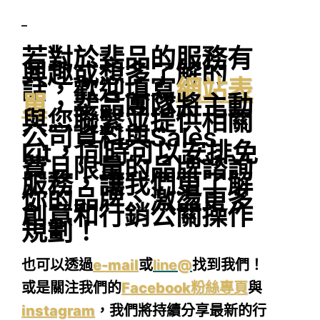
–
若對於斐品的服務有
興趣或想多了解的
話，歡迎填寫
網站表
單
，斐品團隊將主動
與您聯繫並提供相關
公司資料與Sales
kit，同時可以安排免
費且限量的品牌諮詢
服務，讓我們更了解
你的品牌、激盪更多
創意和行銷公關操作
規劃！
也可以透過
e-mail
或
line@
找到我們！
或是關注我們的
Facebook粉絲專頁
與
instagram
，我們將持續分享最新的行