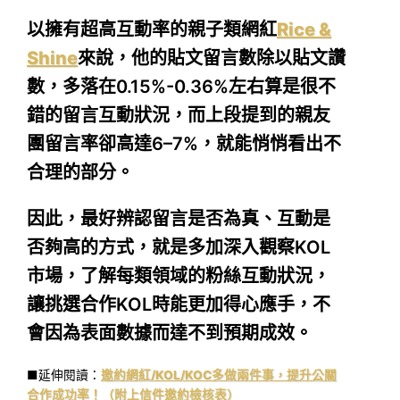
以擁有超高互動率的親子類網紅
Rice &
Shine
來說，他的
貼文留言數除以貼文讚
數
，多落在0.15%-0.36%左右算是很不
錯的留言互動狀況，而上段提到的親友
團留言率卻高達6–7%，就能悄悄看出不
合理的部分。
因此，最好辨認留言是否為真、互動是
否夠高的方式，就是多加深入觀察KOL
市場，了解每類領域的粉絲互動狀況，
讓挑選合作KOL時能更加得心應手，不
會因為表面數據而達不到預期成效。
■延伸閱讀：
邀約網紅/KOL/KOC多做兩件事，提升公關
合作成功率！（附上信件邀約檢核表）