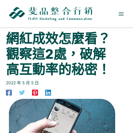
跳
至
主
要
內
網紅成效怎麼看？
容
觀察這2處，破解
高互動率的秘密！
2022 年 5 月 5 日