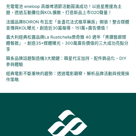
充電電池 eneloop 高雄啤酒節活動圓滿成功！以追星應援為主
題，透過互動攤位與KOL擴散，打造新品上市O2O聲量！
法國品牌BOIRON 布瓦宏「金盞花法式植萃藥房」開張！整合媒體
宣傳與KOL曝光，創造近30篇報導、151萬+廣告價值！
義大利經典松露品牌La Rustichella樂奇雅 40 週年「黑鑽藝廊媒
體餐敘」，創造35+媒體曝光、300萬廣告價值的三大成功亮點分
享
韓系品牌話題製造機3大關鍵：韓星代言加持、配件飾品化、DIY
參與體驗
經典電影不斷重映的趨勢：透過電影觀察，解析品牌活動與視覺操
作策略