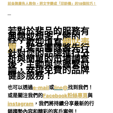
前金牌廣告人教你，把文字變成「印鈔機」的18個技巧！
—
若對於斐品的服務有
興趣或想多了解的
話，歡迎填寫
網站表
單
，斐品團隊將先行
針對您的品牌進行分
析與簡單的市場調查
後，主動與您聯繫討
論，安排免費的品牌
健診服務！
也可以透過
e-mail
或
line@
找到我們！
或是關注我們的
Facebook粉絲專頁
與
instagram
，我們將持續分享最新的行
銷趨勢內容和精彩的客戶案例！