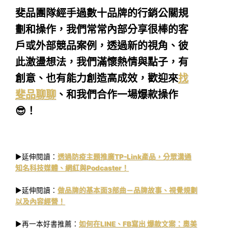
斐品團隊經手過數十品牌的行銷公關規
劃和操作，我們常常內部分享很棒的客
戶或外部競品案例，透過新的視角、彼
此激盪想法，我們滿懷熱情與點子，有
創意、也有能力創造高成效，歡迎來
找
斐品聊聊
、和我們合作一場爆款操作
😎！
►延伸閱讀：
透過防疫主題推廣TP-Link產品，分眾溝通
知名科技媒體、網紅與Podcaster！
►延伸閱讀：
做品牌的基本面3部曲－品牌故事、視覺規劃
以及內容經營！
►再一本好書推薦：
如何在LINE、FB寫出 爆款文案：奧美