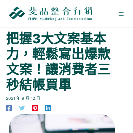
跳
至
主
要
內
把握3大文案基本
容
力，輕鬆寫出爆款
文案！讓消費者三
秒結帳買單
2021 年 9 月 12 日