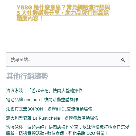
YBSG 是什麼意思？常見網路流行語與
5 大社群趨勢分享，助力品牌打造高話
題度內容！
搜
尋
其他行銷趨勢
關
鍵
浩浪泳裝｜「游起來吧」快閃店整體操作
字
電池品牌 eneloop｜快閃活動整體操作
:
法國布瓦宏BOIRON｜媒體&KOL交流活動場佈
義大利樂奇雅 La Rustichella｜媒體餐敘活動場佈
浩浪泳裝「游起來吧」快閃店操作分享：以泳池情境打造夏日沉浸
體驗，透過實體活動+數位宣傳，強化品牌 O2O 聲量！