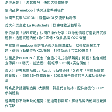
浩浪泳裝｜「游起來吧」快閃店整體操作
字
電池品牌 eneloop｜快閃活動整體操作
:
法國布瓦宏BOIRON｜媒體&KOL交流活動場佈
義大利樂奇雅 La Rustichella｜媒體餐敘活動場佈
浩浪泳裝「游起來吧」快閃店操作分享：以泳池情境打造夏日沉浸
體驗，透過實體活動+數位宣傳，強化品牌 O2O 聲量！
充電電池 eneloop 高雄啤酒節活動圓滿成功！以追星應援為主
題，透過互動攤位與KOL擴散，打造新品上市O2O聲量！
法國品牌BOIRON 布瓦宏「金盞花法式植萃藥房」開張！整合媒體
宣傳與KOL曝光，創造近30篇報導、151萬+廣告價值！
義大利經典松露品牌La Rustichella樂奇雅 40 週年「黑鑽藝廊媒
體餐敘」，創造35+媒體曝光、300萬廣告價值的三大成功亮點分
享
韓系品牌話題製造機3大關鍵：韓星代言加持、配件飾品化、DIY
參與體驗
經典電影不斷重映的趨勢：透過電影觀察，解析品牌活動與視覺操
作策略