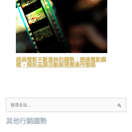
經典電影不斷重映的趨勢：透過電影觀
察，解析品牌活動與視覺操作策略
搜
尋
其他行銷趨勢
關
鍵