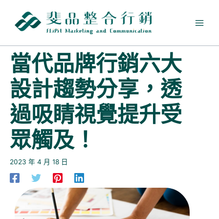
跳
至
主
要
內
當代品牌行銷六大
容
設計趨勢分享，透
過吸睛視覺提升受
眾觸及！
2023 年 4 月 18 日