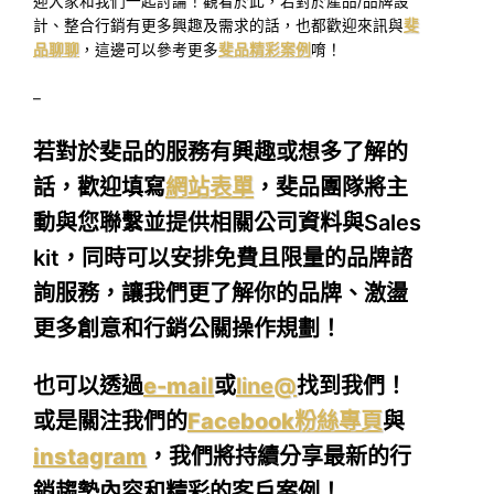
迎大家和我們一起討論！觀看於此，若對於產品/品牌設
計、整合行銷有更多興趣及需求的話，也都歡迎來訊與
斐
品聊聊
，這邊可以參考更多
斐品精彩案例
唷！
–
若對於斐品的服務有興趣或想多了解的
話，歡迎填寫
網站表單
，斐品團隊將主
動與您聯繫並提供相關公司資料與Sales
kit，同時可以安排免費且限量的品牌諮
詢服務，讓我們更了解你的品牌、激盪
更多創意和行銷公關操作規劃！
也可以透過
e-mail
或
line@
找到我們！
或是關注我們的
Facebook粉絲專頁
與
instagram
，我們將持續分享最新的行
銷趨勢內容和精彩的客戶案例！