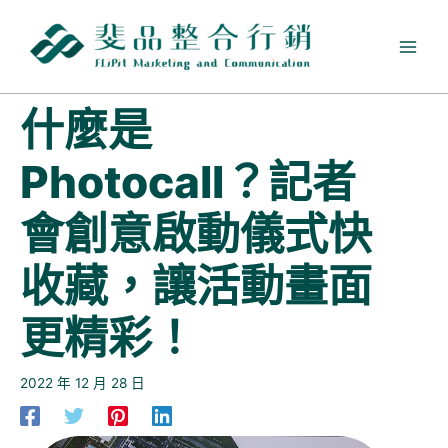
跳
至
主
要
內
什麼是
容
Photocall？記者
會創意啟動儀式快
收藏，讓活動畫面
更精彩！
2022 年 12 月 28 日