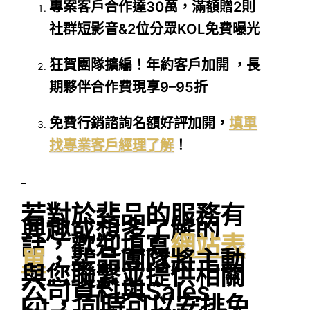
專案客戶合作達30萬，滿額贈2則
社群短影音&2位分眾KOL免費曝光
狂賀團隊擴編！年約客戶加開 ，長
期夥伴合作費現享9–95折
免費行銷諮詢名額好評加開，
填單
找專業客戶經理了解
！
–
若對於斐品的服務有
興趣或想多了解的
話，歡迎填寫
網站表
單
，斐品團隊將主動
與您聯繫並提供相關
公司資料與Sales
kit，同時可以安排免