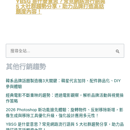
YBSG 是什麼意思？常見網路流行語與
5 大社群趨勢分享，助力品牌打造高話
題度內容！
搜
尋
其他行銷趨勢
關
鍵
韓系品牌話題製造機3大關鍵：韓星代言加持、配件飾品化、DIY
字
參與體驗
:
經典電影不斷重映的趨勢：透過電影觀察，解析品牌活動與視覺操
作策略
2026 Photoshop 新功能搶先體驗：旋轉物件、反射移除新增，影
像生成與移除工具優化升級，強化設計應用多元性！
YBSG 是什麼意思？常見網路流行語與 5 大社群趨勢分享，助力品