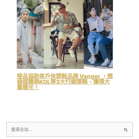
斐品協助客戶休閒鞋品牌 Vanger ，透
過媒體與KOL等3大行銷策略、獲得大
量曝光！
搜
尋