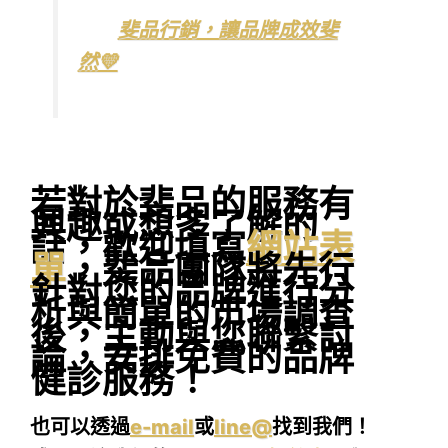
請找
斐品行銷，讓品牌成效斐
然💛
若對於斐品的服務有
興趣或想多了解的
話，歡迎填寫
網站表
單
，斐品團隊將先行
針對您的品牌進行分
析與簡單的市場調查
後，主動與您聯繫討
論，安排免費的品牌
健診服務！
也可以透過
e-mail
或
line@
找到我們！