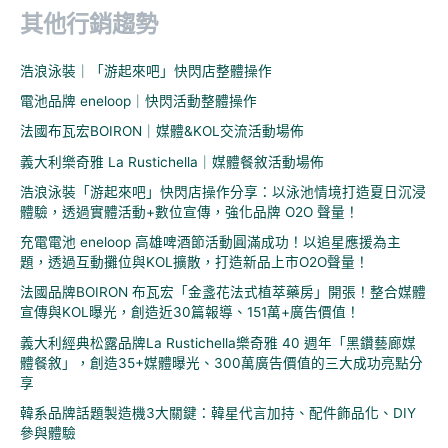
其他行銷趨勢
關
鍵
浩浪泳裝｜「游起來吧」快閃店整體操作
字
電池品牌 eneloop｜快閃活動整體操作
:
法國布瓦宏BOIRON｜媒體&KOL交流活動場佈
義大利樂奇雅 La Rustichella｜媒體餐敘活動場佈
浩浪泳裝「游起來吧」快閃店操作分享：以泳池情境打造夏日沉浸
體驗，透過實體活動+數位宣傳，強化品牌 O2O 聲量！
充電電池 eneloop 高雄啤酒節活動圓滿成功！以追星應援為主
題，透過互動攤位與KOL擴散，打造新品上市O2O聲量！
法國品牌BOIRON 布瓦宏「金盞花法式植萃藥房」開張！整合媒體
宣傳與KOL曝光，創造近30篇報導、151萬+廣告價值！
義大利經典松露品牌La Rustichella樂奇雅 40 週年「黑鑽藝廊媒
體餐敘」，創造35+媒體曝光、300萬廣告價值的三大成功亮點分
享
韓系品牌話題製造機3大關鍵：韓星代言加持、配件飾品化、DIY
參與體驗