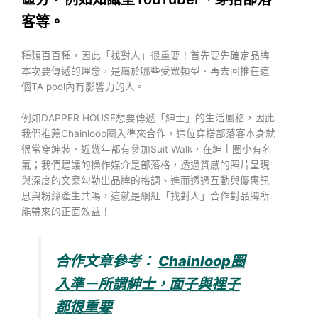
客等。
種類百百種，因此「找對人」很重要！首先要先確定品牌
本次要傳遞的理念，是屬於哪些受眾類型、再去回推在這
個TA pool內有影響力的人。
例如DAPPER HOUSE想要傳遞「紳士」的生活風格，因此
我們推薦Chainloop圈入準來合作，這位穿搭部落客本身就
很常穿紳裝、近幾年都有參加Suit Walk，在紳士圈小有名
氣；我們建議的操作媒介是部落格，透過質感的照片呈現
與深度的文案勾勒出品牌的格調、進而透過互動與優惠訊
息與粉絲產生共鳴，這就是網紅「找對人」合作對品牌所
能帶來的正面效益！
合作文章參考：
Chainloop圈
入準－所謂紳士，面子與裡子
都很重要