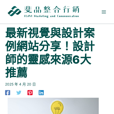
跳
至
主
要
內
最新視覺與設計案
容
例網站分享！設計
師的靈感來源6大
推薦
2025 年 4 月 20 日