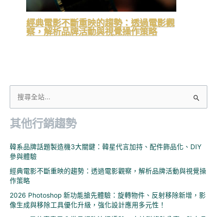
經典電影不斷重映的趨勢：透過電影觀
察，解析品牌活動與視覺操作策略
搜
尋
其他行銷趨勢
關
鍵
韓系品牌話題製造機3大關鍵：韓星代言加持、配件飾品化、DIY
字
參與體驗
:
經典電影不斷重映的趨勢：透過電影觀察，解析品牌活動與視覺操
作策略
2026 Photoshop 新功能搶先體驗：旋轉物件、反射移除新增，影
像生成與移除工具優化升級，強化設計應用多元性！