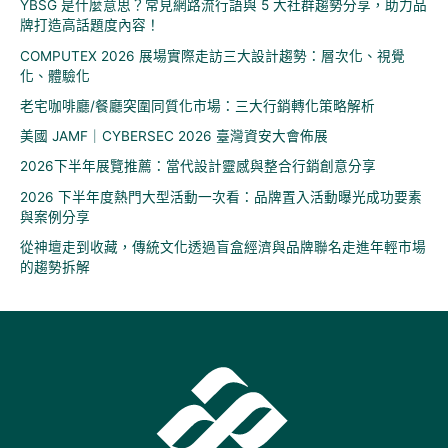
YBSG 是什麼意思？常見網路流行語與 5 大社群趨勢分享，助力品
牌打造高話題度內容！
COMPUTEX 2026 展場實際走訪三大設計趨勢：層次化、視覺
化、體驗化
老宅咖啡廳/餐廳突圍同質化市場：三大行銷轉化策略解析
美國 JAMF｜CYBERSEC 2026 臺灣資安大會佈展
2026下半年展覽推薦：當代設計靈感與整合行銷創意分享
2026 下半年度熱門大型活動一次看：品牌置入活動曝光成功要素
與案例分享
從神壇走到收藏，傳統文化透過盲盒經濟與品牌聯名走進年輕市場
的趨勢拆解