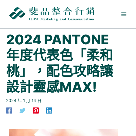
跳
至
主
要
內
2024 PANTONE
容
年度代表色「柔和
桃」，配色攻略讓
設計靈感MAX!
2024 年 1 月 14 日