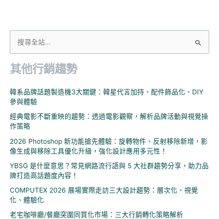
搜
尋
其他行銷趨勢
關
鍵
韓系品牌話題製造機3大關鍵：韓星代言加持、配件飾品化、DIY
字
參與體驗
:
經典電影不斷重映的趨勢：透過電影觀察，解析品牌活動與視覺操
作策略
2026 Photoshop 新功能搶先體驗：旋轉物件、反射移除新增，影
像生成與移除工具優化升級，強化設計應用多元性！
YBSG 是什麼意思？常見網路流行語與 5 大社群趨勢分享，助力品
牌打造高話題度內容！
COMPUTEX 2026 展場實際走訪三大設計趨勢：層次化、視覺
化、體驗化
老宅咖啡廳/餐廳突圍同質化市場：三大行銷轉化策略解析