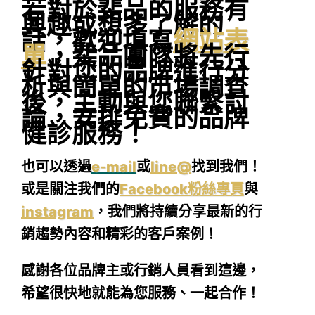
若對於斐品的服務有
興趣或想多了解的
話，
歡迎填寫
網站表
單
，
斐品團隊將先行
針對您的品牌進行分
析與簡單的市場調查
後，主動與您聯繫討
論，安排免費的品牌
健診服務！
也可以透過
e-mail
或
line@
找到我們！
或是關注我們的
Facebook粉絲專頁
與
instagram
，我們將持續分享最新的行
銷趨勢內容和精彩的客戶案例！
感謝各位品牌主或行銷人員看到這邊，
希望很快地就能為您服務、一起合作！