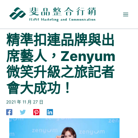
跳
至
主
要
內
精準扣連品牌與出
容
席藝人，Zenyum
微笑升級之旅記者
會大成功！
2021 年 11 月 27 日