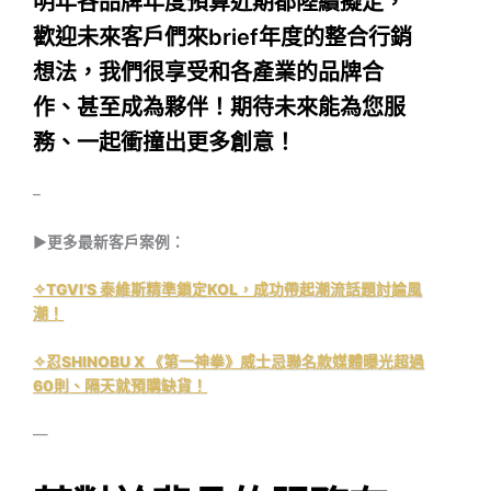
明年各品牌年度預算近期都陸續擬定，
歡迎未來客戶們來brief年度的整合行銷
想法，我們很享受和各產業的品牌合
作、甚至成為夥伴！期待未來能為您服
務、一起衝撞出更多創意！
–
▶︎更多最新客戶案例：
✧
TGVI’S 泰維斯精準鎖定KOL，成功帶起潮流話題討論風
潮！
✧
忍SHINOBU X 《第一神拳》威士忌聯名款媒體曝光超過
60則、隔天就預購缺貨！
—