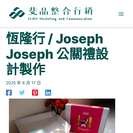
跳
至
主
要
內
恆隆行 / Joseph
容
Joseph 公關禮設
計製作
2025 年 6 月 17 日