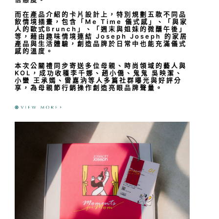
而在產品介紹的卡片設計上，特別規劃五款不同品
飲情境插畫，包含「Me Time 儀式感」、「與家
人的歐式Brunch」、「週末與姐妹的微醺午後」
等，藉由趣味情境連結 Joseph Joseph 的家居
產品與生活體驗，創造品牌於日常中也能充滿儀式
感的溫度。
本次公關禮同步寄送多位母親、時尚領域的藝人與
KOL，成功收穫李千娜、趙小僑、鬼鬼 吳映潔、
小蠻 王承嫣、雷嘉汭等人多篇社群曝光與好評分
享，為母親節行銷操作創造亮眼品牌聲量。