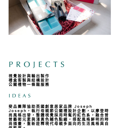
視覺設計與輸出製作
禮盒客製與結構設計
公關禮物一條龍服務
斐品團隊協助英國創意居家品牌 Joseph
Joseph，執行母親節公關禮設計企劃，以摩登時
尚風格出發，整體視覺採用時髦的紅色系，融合普
普藝術元素與淺黃色輔色點綴，搭配風格鮮明的時
尚插畫，重新詮釋現代母親多面向的生活風格與自
信態度。