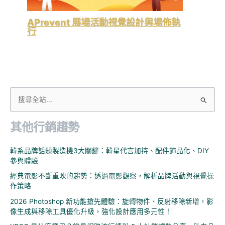
APrevent 展場活動視覺設計與場佈執
行
搜
尋
其他行銷趨勢
關
鍵
韓系品牌話題製造機3大關鍵：韓星代言加持、配件飾品化、DIY
字
參與體驗
:
經典電影不斷重映的趨勢：透過電影觀察，解析品牌活動與視覺操
作策略
2026 Photoshop 新功能搶先體驗：旋轉物件、反射移除新增，影
像生成與移除工具優化升級，強化設計應用多元性！