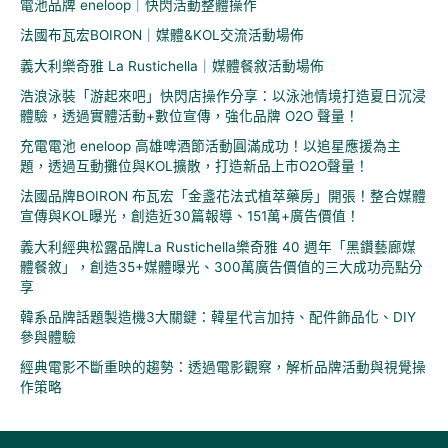
電池品牌 eneloop｜快閃活動整體操作
:
法國布瓦宏BOIRON｜媒體&KOL交流活動場佈
義大利樂奇雅 La Rustichella｜媒體餐敘活動場佈
浩浪泳裝「游起來吧」快閃店操作分享：以泳池情境打造夏日沉浸
體驗，透過實體活動+數位宣傳，強化品牌 O2O 聲量！
充電電池 eneloop 高雄啤酒節活動圓滿成功！以追星應援為主
題，透過互動攤位與KOL擴散，打造新品上市O2O聲量！
法國品牌BOIRON 布瓦宏「金盞花法式植萃藥房」開張！整合媒體
宣傳與KOL曝光，創造近30篇報導、151萬+廣告價值！
義大利經典松露品牌La Rustichella樂奇雅 40 週年「黑鑽藝廊媒
體餐敘」，創造35+媒體曝光、300萬廣告價值的三大成功亮點分
享
韓系品牌話題製造機3大關鍵：韓星代言加持、配件飾品化、DIY
參與體驗
經典電影不斷重映的趨勢：透過電影觀察，解析品牌活動與視覺操
作策略