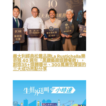
義大利經典松露品牌La Rustichella樂
奇雅 40 週年「黑鑽藝廊媒體餐敘」，
創造35+媒體曝光、300萬廣告價值的
三大成功亮點分享