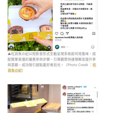
▲吃貨魚の紀以短影音形式生動呈現多款起司塔風味，搭
配簡單易懂的優惠參與步驟，引導觀眾快速理解並提升參
與意願，成功吸引甜點愛好者目光。（Photo Credit ：
吃
貨魚の紀
）