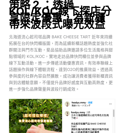
策略 2 ：透過
KOL/KOC線下探店分
享限定優惠，為新櫃
帶來波段式曝光效益
北海道流心起司塔品牌 BAKE CHEESE TART 近年來持續
拓展在台的快閃櫃版圖，而為延續新櫃話題熱度並強化社
群關注與門市互動，斐品協助品牌邀請多位生活風格與甜
點領域的 KOL/KOC，實地走訪品牌快閃櫃位並參與品牌
線下互動活動，進一步傳遞活動優惠資訊，有效串聯線上
話題操作與線下體驗流程、達到O2O的推廣效益。透過高
參與度的社群內容自然擴散，成功讓消費者獲得新櫃資訊
與到店體驗意願，不僅提升品牌好感度與互動高熱度，更
進一步強化品牌聲量與波段行銷成效。