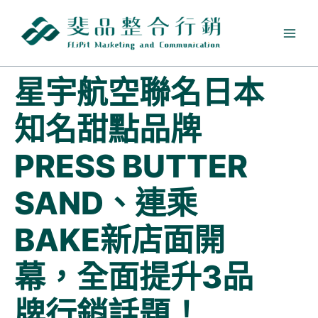
跳
至
主
要
內
星宇航空聯名日本
容
知名甜點品牌
PRESS BUTTER
SAND、連乘
BAKE新店面開
幕，全面提升3品
牌行銷話題！