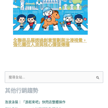
全聯商品展透過創意策劃與沈浸視覺，
強化攤位人流與核心價值傳播
搜
尋
其他行銷趨勢
關
鍵
浩浪泳裝｜「游起來吧」快閃店整體操作
字