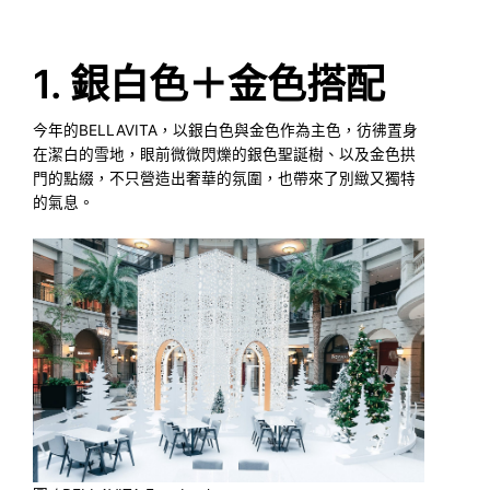
1. 銀白色＋金色搭配
今年的BELLAVITA，以銀白色與金色作為主色，彷彿置身
在潔白的雪地，眼前微微閃爍的銀色聖誕樹、以及金色拱
門的點綴，不只營造出奢華的氛圍，也帶來了別緻又獨特
的氣息。