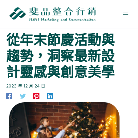
跳
至
主
要
內
從年末節慶活動與
容
趨勢，洞察最新設
計靈感與創意美學
2023 年 12 月 24 日