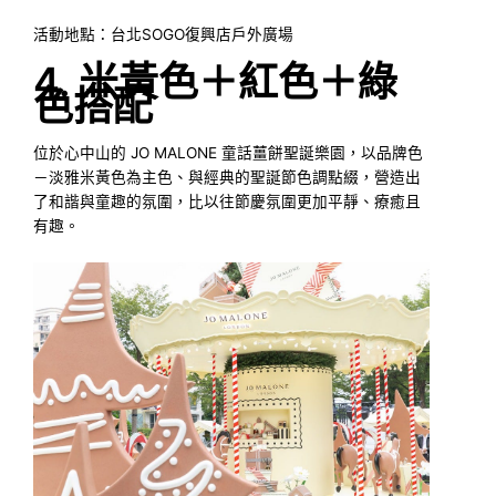
活動地點：台北SOGO復興店戶外廣場
4. 米黃色＋紅色＋綠
色搭配
位於心中山的 JO MALONE 童話薑餅聖誕樂園，以品牌色
－淡雅米黃色為主色、與經典的聖誕節色調點綴，營造出
了和諧與童趣的氛圍，比以往節慶氛圍更加平靜、療癒且
有趣。