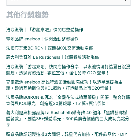
尋
其他行銷趨勢
關
鍵
浩浪泳裝｜「游起來吧」快閃店整體操作
字
電池品牌 eneloop｜快閃活動整體操作
:
法國布瓦宏BOIRON｜媒體&KOL交流活動場佈
義大利樂奇雅 La Rustichella｜媒體餐敘活動場佈
浩浪泳裝「游起來吧」快閃店操作分享：以泳池情境打造夏日沉浸
體驗，透過實體活動+數位宣傳，強化品牌 O2O 聲量！
充電電池 eneloop 高雄啤酒節活動圓滿成功！以追星應援為主
題，透過互動攤位與KOL擴散，打造新品上市O2O聲量！
法國品牌BOIRON 布瓦宏「金盞花法式植萃藥房」開張！整合媒體
宣傳與KOL曝光，創造近30篇報導、151萬+廣告價值！
義大利經典松露品牌La Rustichella樂奇雅 40 週年「黑鑽藝廊媒
體餐敘」，創造35+媒體曝光、300萬廣告價值的三大成功亮點分
享
韓系品牌話題製造機3大關鍵：韓星代言加持、配件飾品化、DIY