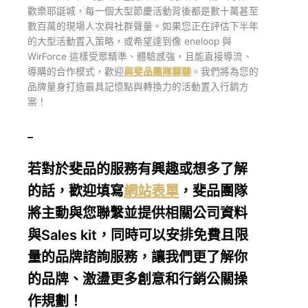
歡樂耶誕城，每一個大型節慶活動背後都是數十萬甚至
數百萬的現場人次與社群聲量。如果您正在評估下半年
的大型活動置入策略，或希望達到像 eneloop 與
WirForce 這樣受眾精準、體驗感強，且能直接導流、
導購的合作模式，歡迎
與斐品團隊聊聊
。我們將為您的
品牌量身打造最具記憶點與轉換力的活動置入行銷方
案！
–
若對於斐品的服務有興趣或想多了解
的話，歡迎填寫
網站表單
，斐品團隊
將主動與您聯繫並提供相關公司資料
與Sales kit，同時可以安排免費且限
量的品牌諮詢服務，讓我們更了解你
的品牌、激盪更多創意和行銷公關操
作規劃！