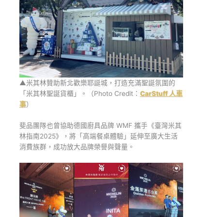
▲米其林贊助新北歡樂耶誕城，打造充滿聖誕氛圍的
「米其林聖誕貨櫃」。（Photo Credit：
CarStuff 人車
事
）
斐品團隊也曾協助德國廚具品牌 WMF 攜手《臺灣米其
林指南2025》，將「高端餐桌體驗」延伸至廣大生活
消費族群，成功放大品牌榮譽與聲量。