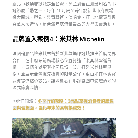
新北市歡樂耶誕城是全台灣、甚至到全亞洲最知名的耶
誕節慶活動之一，每年 11 月底至跨年於新北市府廣場
盛大開城，燈飾、裝置藝術、演唱會、打卡地標吸引數
百萬人次造訪，是台灣年底流量最高的大型節慶活動。
品牌置入案例4：米其林 Michelin
法國輪胎品牌米其林曾於新北歡樂耶誕城推出首度跨界
合作，在市府站前廣場核心位置打造「米其林聖誕貨
櫃」，貨櫃充滿聖誕小屋風情、設計打造米其林聖誕
樹，並展示台灣搶先獨賣的限量公仔。更由米其林寶寶
迎賓提供點心飲品，讓消費者在耶誕氛圍中體驗道地的
法式節慶溫情。
✧延伸閱讀：
冬季行銷攻略：3亮點掌握消費者的感性
面與理想面，強化年末的高轉換成效！