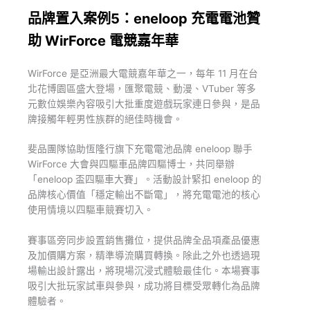
品牌置入案例5：eneloop 充電電池贊
助 WirForce 電競嘉年華
WirForce 是亞洲最大電競嘉年華之一，每年 11 月在台
北花博園區盛大登場，匯聚電競、動漫、VTuber 等多
元數位娛樂內容吸引大批重度遊戲玩家連日參與，是品
牌接觸年輕男性族群的絕佳時機會。
斐品團隊協助恆隆行旗下充電電池品牌 eneloop 聯手
WirForce 大會與四驅車品牌四驅博士，共同舉辦
「eneloop 盃四驅車大賽」。活動設計緊扣 eneloop 的
品牌核心價值「穩定輸出不斷電」，將充電電池的核心
使用情境以四驅車競賽切入。
賽事區旁同步設置銷售攤位，提供品牌全品項產品優惠
及加價購方案，精準導流購買轉換。除此之外也透過現
場輸出設計露出，將現場沉浸式體驗最佳化。本場賽事
吸引大批玩家試車與參與，成功將目標受眾轉化為品牌
體驗者。