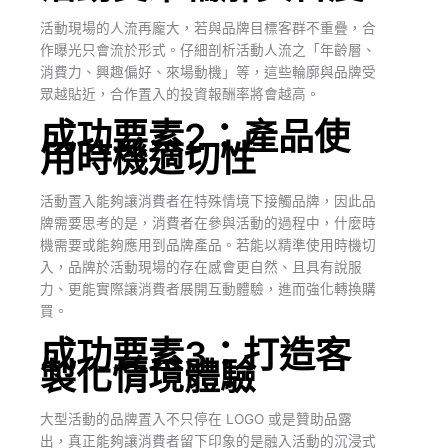
活動現場的人流再龐大，若與品牌目標客群不重疊，合
作曝光只會流於形式。仔細剖析活動人流之「年齡層、
消費力、興趣偏好、來場動機」等，這些輪廓與品牌受
眾越貼近，合作置入的投資報酬率將會越高。
成功要素2：產品使
用時機適切性
活動置入能夠讓消費者在特殊情境下接觸品牌，因此品
牌需要思考的是，消費者在參與活動的過程中，什麼時
機需要或能夠應用到品牌產品。若能以精準使用時機切
入，品牌於活動現場的存在感會更自然、且具有說服
力、更能實際讓消費者展開互動體驗，進而強化轉換購
買。
成功要素3：打造客
製化情境體驗
大型活動的品牌置入不只停在 LOGO 或是贊助品露
出，真正能夠讓消費者留下印象的是融入活動的沉浸式