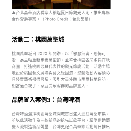
▲台北晶華酒店看準大稻埕夏日節觀光人潮，推出專屬
合作套房專案。（Photo Credit：台北晶華）
活動二：桃園萬聖城
桃園萬聖城自 2020 年開辦，以「邪惡無害、恐怖可
愛」為主軸重新定義萬聖節，並整合桃園各局處與在地
商圈，打造桃園最具代表性的觀光節慶活動。活動主場
地設於桃園藝文廣場與藝文綠園道，整體活動內容精彩
且裝置藝術都很吸睛，吸引大量外縣市民眾特地造訪，
相當適合親子、家庭受眾客群的品牌置入。
品牌置入案例3：台灣啤酒
台灣啤酒選擇桃園萬聖城開城首日盛大進駐萬聖市集，
並以此活動作為三款新品的搶先試飲平台，精準借助節
慶人流製造新品聲量。台啤更配合萬聖節活動每日推出