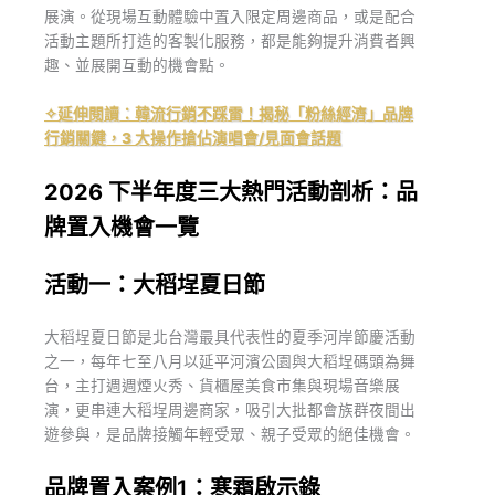
展演。從現場互動體驗中置入限定周邊商品，或是配合
活動主題所打造的客製化服務，都是能夠提升消費者興
趣、並展開互動的機會點。
✧延伸閱讀：韓流行銷不踩雷！揭秘「粉絲經濟」品牌
行銷關鍵，3 大操作搶佔演唱會/見面會話題
2026 下半年度三大熱門活動剖析：品
牌置入機會一覽
活動一：大稻埕夏日節
大稻埕夏日節是北台灣最具代表性的夏季河岸節慶活動
之一，每年七至八月以延平河濱公園與大稻埕碼頭為舞
台，主打週週煙火秀、貨櫃屋美食市集與現場音樂展
演，更串連大稻埕周邊商家，吸引大批都會族群夜間出
遊參與，是品牌接觸年輕受眾、親子受眾的絕佳機會。
品牌置入案例1：寒霜啟示錄