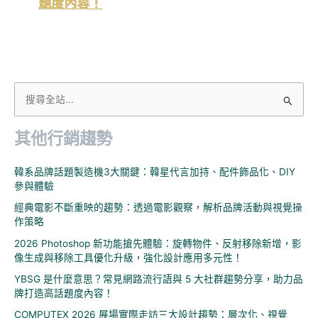
題度內容！
搜
尋
其他行銷趨勢
關
鍵
韓系品牌話題製造機3大關鍵：韓星代言加持、配件飾品化、DIY
字
參與體驗
:
經典電影不斷重映的趨勢：透過電影觀察，解析品牌活動與視覺操
作策略
2026 Photoshop 新功能搶先體驗：旋轉物件、反射移除新增，影
像生成與移除工具優化升級，強化設計應用多元性！
YBSG 是什麼意思？常見網路流行語與 5 大社群趨勢分享，助力品
牌打造高話題度內容！
COMPUTEX 2026 展場實際走訪三大設計趨勢：層次化、視覺