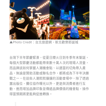
▲Photo Credit：台北旅遊網、新北歡樂耶誕城
台灣下半年節慶緊湊，從夏日煙火日到冬季年末聖誕，
每個大型節慶活動都能帶來數十萬人次的現場人流量，
而品牌該如何掌握人潮機會點、以適當的切角帶入產
品，無論是贊助活動或聯名合作，都將成為下半年決勝
戰之一。在這些人潮熙熙攘攘的活動會場中，除了透過
露出版位、攤位協作曝光以外，更是與消費者進行互
動、進而增加品牌印象並傳遞品牌價值的機會點，操作
得當預期將更能夠促進轉換。