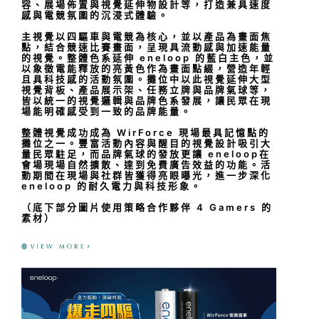
容、展場佈置與視覺延伸物設計等，打造兼具速度
感與電競氛圍的沉浸式體驗。
主視覺以四驅車與電競為核心，並以產品為畫面焦
點，結合競速比賽畫面，呈現具流動感與加速能量
的視覺。整體色系延伸 eneloop 的藍白主色，並
以象徵電能釋放的亮黃色作為畫面點綴，營造年輕
且具科技感的活動氛圍。攤位中以此視覺延伸大型
視覺背板、產品展示架、任務立牌與品牌氣球等，
皆以統一的視覺邏輯與品牌色系發展，讓民眾在現
場能明確感受到一致的品牌能量。
整體視覺成功成為 WirForce 現場最具記憶點的
攤位之一。豐富活動內容與醒目的視覺設計吸引大
量民眾駐足，而品牌氣球的發放更讓 eneloop在
會場現場自然擴散、達到免費廣告效益的功能。活
動期間在現場與社群皆獲得亮眼曝光，進一步深化
eneloop 的耐久電力與科技形象。
（底下部分圖片使用策略合作夥伴 4 Gamers 的
素材）