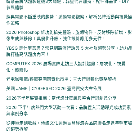
韓系品牌話題製造機3大關鍵：韓星代言加持、配件飾品化、DIY
字
參與體驗
:
經典電影不斷重映的趨勢：透過電影觀察，解析品牌活動與視覺操
作策略
2026 Photoshop 新功能搶先體驗：旋轉物件、反射移除新增，影
像生成與移除工具優化升級，強化設計應用多元性！
YBSG 是什麼意思？常見網路流行語與 5 大社群趨勢分享，助力品
牌打造高話題度內容！
COMPUTEX 2026 展場實際走訪三大設計趨勢：層次化、視覺
化、體驗化
老宅咖啡廳/餐廳突圍同質化市場：三大行銷轉化策略解析
美國 JAMF｜CYBERSEC 2026 臺灣資安大會佈展
2026下半年展覽推薦：當代設計靈感與整合行銷創意分享
2026 下半年度熱門大型活動一次看：品牌置入活動曝光成功要素
與案例分享
從神壇走到收藏，傳統文化透過盲盒經濟與品牌聯名走進年輕市場
的趨勢拆解