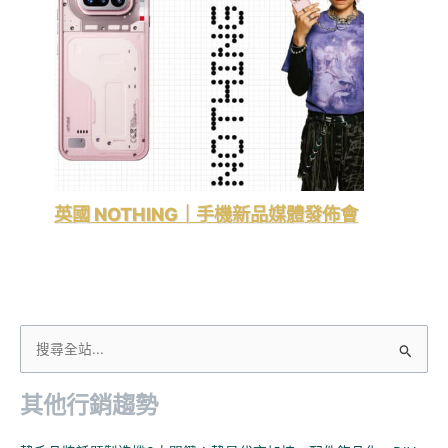
英國 NOTHING｜手機新品媒體發佈會
搜
尋
其他行銷趨勢
關
鍵