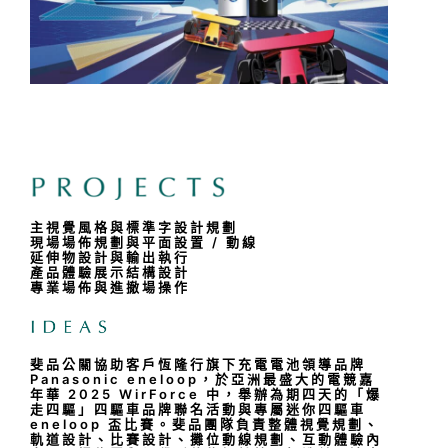
主視覺風格與標準字設計規劃
現場場佈規劃與平面設置 / 動線
延伸物設計與輸出執行
產品體驗展示結構設計
專業場佈與進撤場操作
斐品公關協助客戶恆隆行旗下充電電池領導品牌
Panasonic eneloop，於亞洲最盛大的電競嘉
年華 2025 WirForce 中，舉辦為期四天的「爆
走四驅」四驅車品牌聯名活動與專屬迷你四驅車
eneloop 盃比賽。斐品團隊負責整體視覺規劃、
軌道設計、比賽設計、攤位動線規劃、互動體驗內