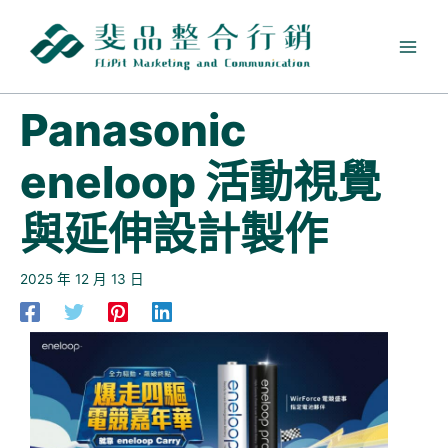
跳
至
主
要
內
Panasonic
容
eneloop 活動視覺
與延伸設計製作
2025 年 12 月 13 日