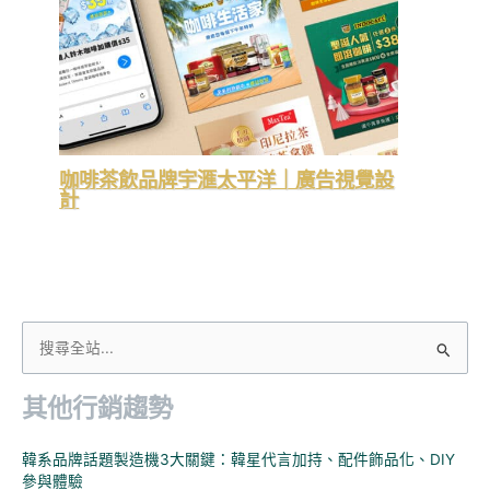
咖啡茶飲品牌宇滙太平洋｜廣告視覺設
計
搜
尋
其他行銷趨勢
關
鍵
韓系品牌話題製造機3大關鍵：韓星代言加持、配件飾品化、DIY
字
參與體驗