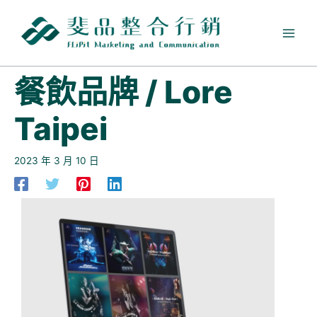
跳
至
主
要
內
餐飲品牌 / Lore
容
Taipei
2023 年 3 月 10 日